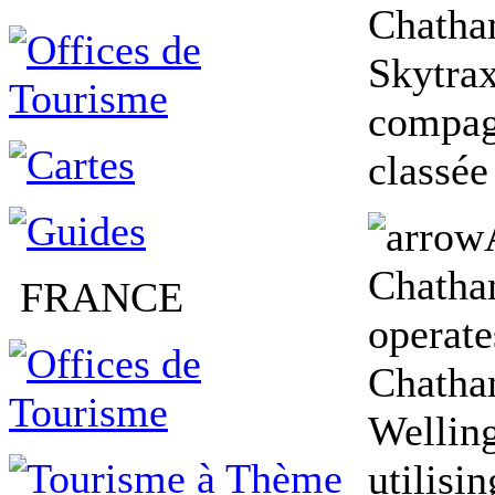
Chatha
Skytrax
compag
classée
Chatha
FRANCE
operate
Chatha
Welling
utilisi