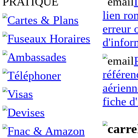
PRATIQUE
lien ro
erreur
d'infor
référen
aérienn
fiche d