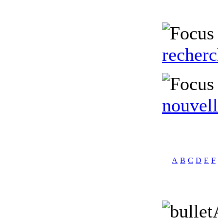
recher
nouvell
A
B
C
D
E
F