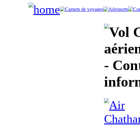
C
aérie
- Cont
infor