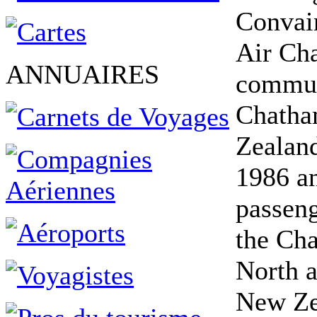
Convair
Air Cha
ANNUAIRES
commute
Chatha
Zealand
1986 an
passeng
the Cha
North a
New Zea