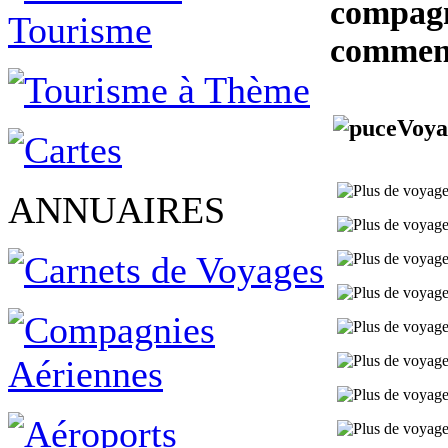
compagn
commenç
Voya
ANNUAIRES