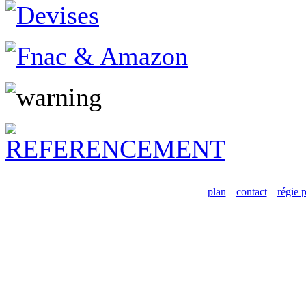
plan
contact
régie p