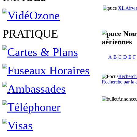
XL Airw
PRATIQUE
Nouv
aériennes
A
B
C
D
E
F
Recherch
Recherche par la c
Annonceu