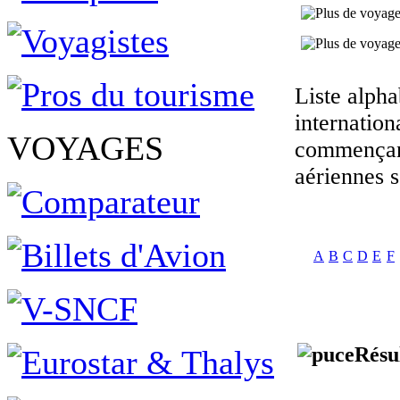
Liste alph
internation
VOYAGES
commençan
aériennes 
A
B
C
D
E
F
Résu