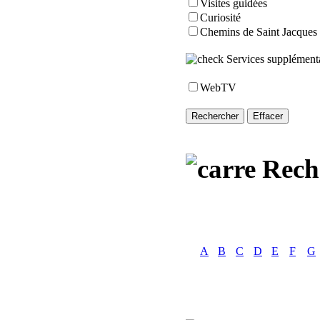
Visites guidées
Curiosité
Chemins de Saint Jacques
Services supplémenta
WebTV
Reche
A
B
C
D
E
F
G