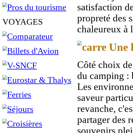
satisfaction d
propreté des sa
VOYAGES
chaleureux à l
Une l
Côté choix de 
du camping : 
Les environne
saveur partic
revanche, c'est
partager des r
souvenirs plei