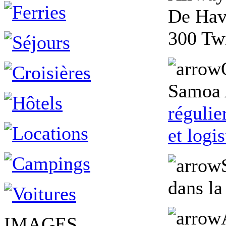
De Hav
300 Tw
Samoa 
régulie
et logi
dans la
IMAGES