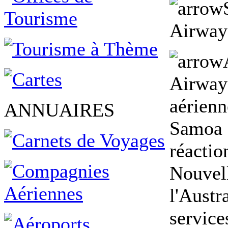
Airway
Airway
aérienn
ANNUAIRES
Samoa e
réactio
Nouvel
l'Austr
service