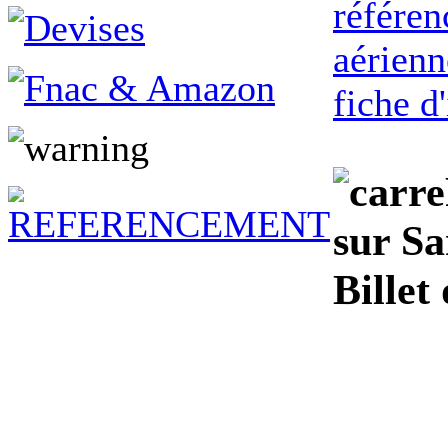
référen
aérienn
fiche d
sur S
Billet