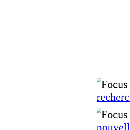
recher
nouvell