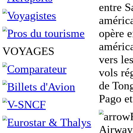
entre 
américa
opère 
américa
VOYAGES
vers les
vols ré
de Tong
Pago et
Airway