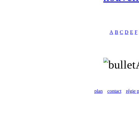
A
B
C
D
E
F
plan
contact
régie p