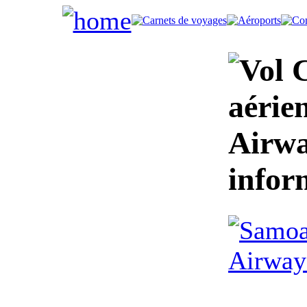
C
aérie
Airwa
infor