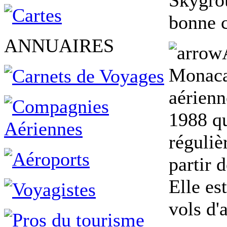
Skygrou
bonne 
ANNUAIRES
Monaca
aérien
1988 qu
réguliè
partir 
Elle es
vols d'a