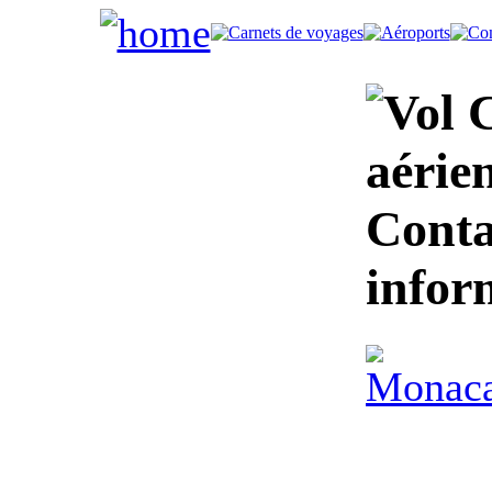
C
aérie
Conta
infor