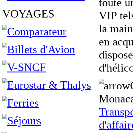
toute 
VOYAGES
VIP tel
la main
en acqu
dispose
d'hélic
Monaca
Transpo
d'affai