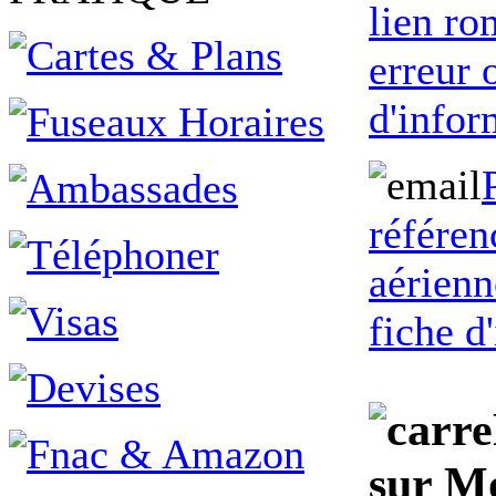
lien ro
erreur
d'infor
référen
aérienn
fiche d
sur Mo