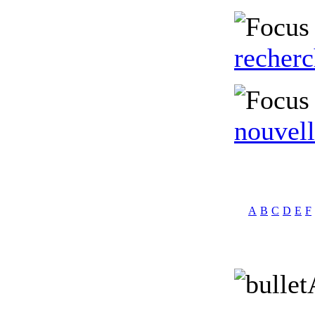
recher
nouvell
A
B
C
D
E
F