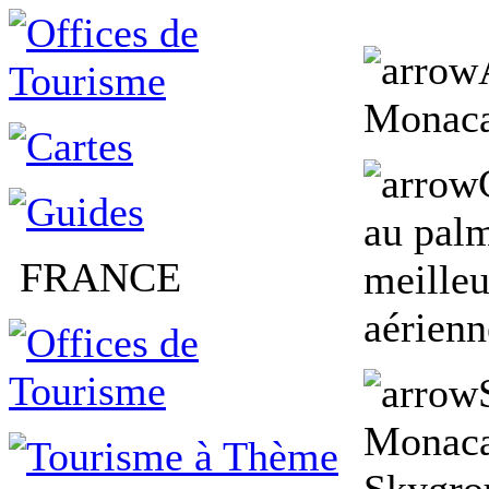
Monaca
au palm
FRANCE
meille
aérien
Monaca