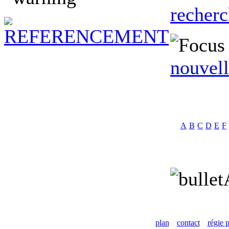
recher
nouvell
A
B
C
D
E
F
plan
contact
régie p