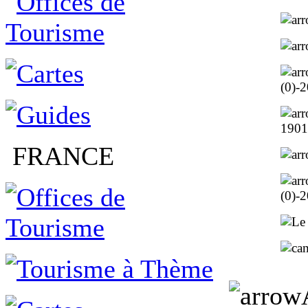
(0)-
1901
FRANCE
(0)-