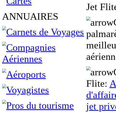
Jet Fli
ANNUAIRES
palmar
meille
aérien
Flite:
A
d'affai
jet priv