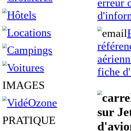
erreur
d'infor
référen
aérienn
fiche d
IMAGES
sur Jet
PRATIQUE
d'avio