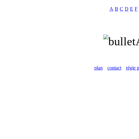
A
B
C
D
E
F
plan
contact
régie p