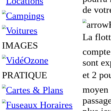
de votr
La flo
IMAGES
compte 
sont ex
et 2 po
PRATIQUE
moyen d
passage