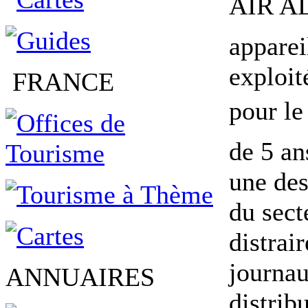
AIR A
apparei
exploit
FRANCE
pour le
de 5 an
une des
du sect
distrai
journau
ANNUAIRES
distrib