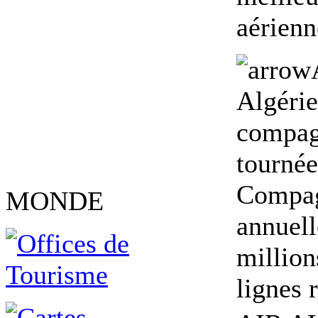
aérien
Algéri
compag
tournée
Compag
MONDE
annuell
million
lignes 