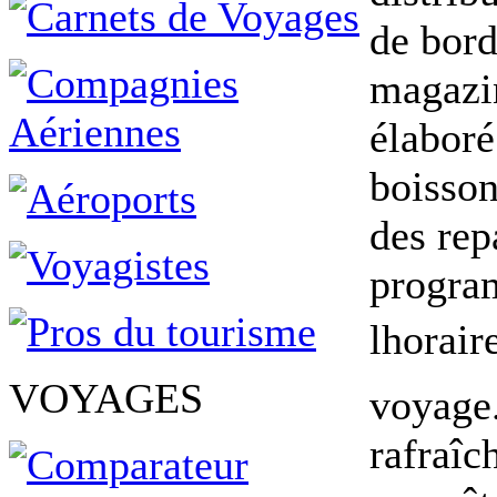
de bord
magazin
élaboré
boisson
des rep
progra
lhorair
VOYAGES
voyage.
rafraîc