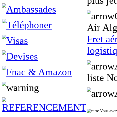
plus je
Air Alg
Fret aé
logisti
liste N
Vous avez a