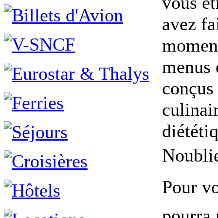
vous êt
avez fa
moment 
menus é
conçus 
culinai
diététi
Noubli
Pour vo
pourra 