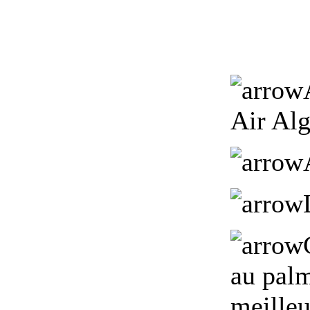
Air Alg
au palm
meille