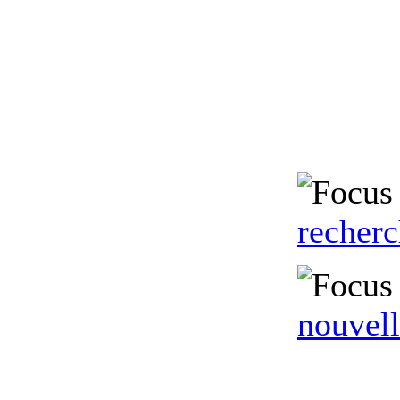
recher
nouvell