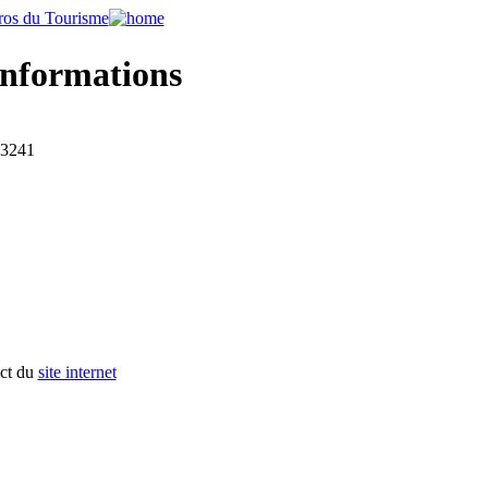
informations
-3241
act du
site internet