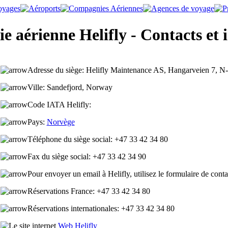
 aérienne Helifly - Contacts et 
Adresse du siège:
Helifly Maintenance AS, Hangarveien 7, N
Ville:
Sandefjord, Norway
Code IATA Helifly:
Pays
:
Norvège
Téléphone du siège social:
+47 33 42 34 80
Fax du siège social:
+47 33 42 34 90
Pour envoyer un email à Helifly, utilisez le formulaire de cont
Réservations France:
+47 33 42 34 80
Réservations internationales:
+47 33 42 34 80
Web Helifly