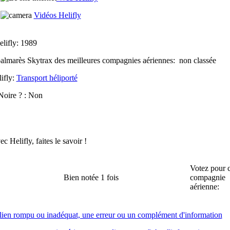
Vidéos Helifly
elifly:
1989
palmarès Skytrax des meilleures compagnies aériennes:
non classée
lifly:
Transport héliporté
 Noire ? :
Non
 Helifly, faites le savoir !
Votez pour c
Bien notée 1 fois
compagnie
aérienne:
n lien rompu ou inadéquat, une erreur ou un complément d'information