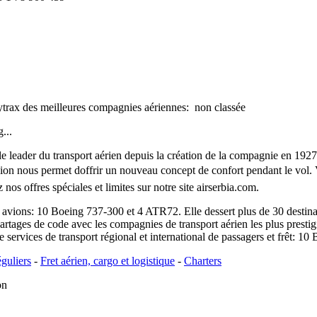
ytrax des meilleures compagnies aériennes:
non classée
...
 le leader du transport aérien depuis la création de la compagnie en 19
ion nous permet doffrir un nouveau concept de confort pendant le vol. Vo
nos offres spéciales et limites sur notre site airserbia.com.
 avions: 10 Boeing 737-300 et 4 ATR72. Elle dessert plus de 30 destina
partages de code avec les compagnies de transport aérien les plus prest
e services de transport régional et international de passagers et frêt: 
éguliers
-
Fret aérien, cargo et logistique
-
Charters
on