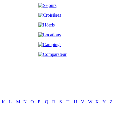
K
L
M
N
O
P
Q
R
S
T
U
V
W
X
Y
Z