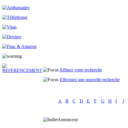
Affinez votre recherche
Effectuez une nouvelle recherche
A
B
C
D
E
F
G
H
I
J
Annonceur