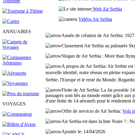
Web Air Serbia
Vidéos Air Serbia
ANNUAIRES
Année de création de Air Serbia:
1927
Classement Air Serbia au palmarès Sk
Slogan de Air Serbia :
More than flying
A propos de Air Serbia:
Air Serbie est
nouvelle identité, notre réseau en pleine expans
Serbie, l'Europe et le reste du Monde. Regardez 
Flotte de Air Serbia:
La Jat possède 14
passagers sont liés au monde entier grâce aux 
d'une flotte de 14 aéronefs pour le rendement d
VOYAGES
Offre de services de Air Serbia:
Vols r
Air Serbia est dans la liste Noire ? :
N
Ajoutée le:
14/04/2026