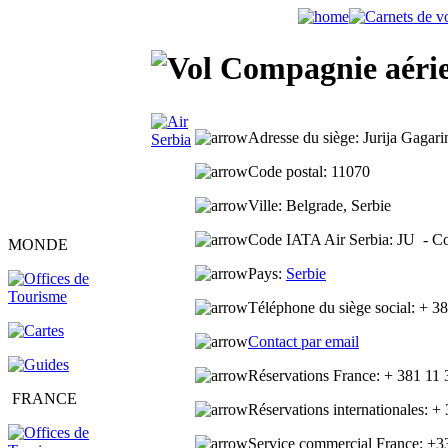
Compagnie aérien
Adresse du siège:
Jurija Gagari
Code postal:
11070
Ville:
Belgrade, Serbie
Code IATA Air Serbia:
JU
- C
MONDE
Pays
:
Serbie
Téléphone du siège social:
+ 38
Contact par email
Réservations France:
+ 381 11 
FRANCE
Réservations internationales:
+ 
Service commercial France:
+3