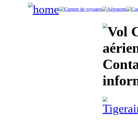
C
aérie
Conta
infor