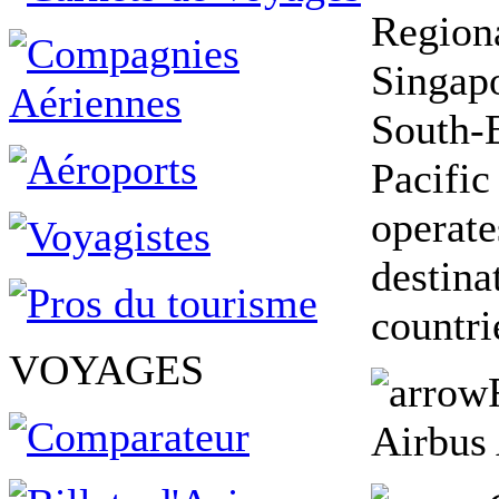
Regiona
Singapo
South-E
Pacific
operate
destina
countri
VOYAGES
Airbus