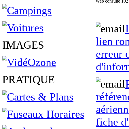
Web consulté 102 
lien ro
IMAGES
erreur
d'infor
PRATIQUE
référen
aérienn
fiche d