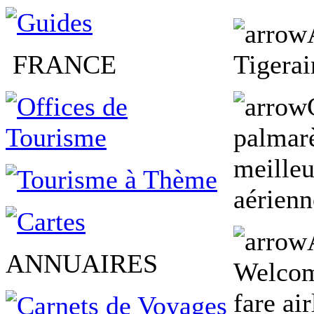
FRANCE
Tigerai
palmar
meille
aérien
ANNUAIRES
Welcome
fare ai