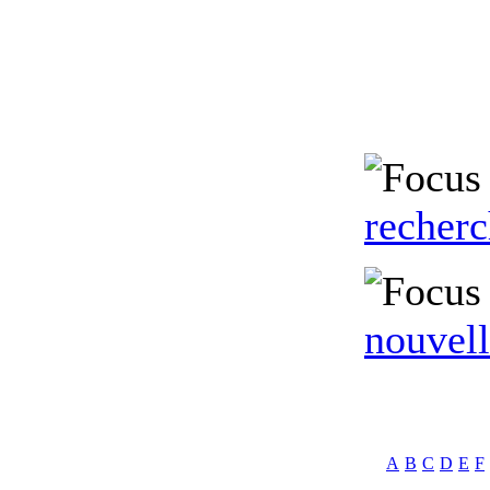
recher
nouvell
A
B
C
D
E
F