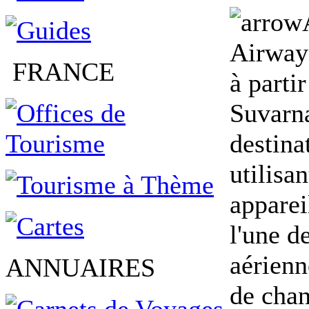
Airway
FRANCE
à partir
Suvarna
destina
utilisa
apparei
l'une d
aérienn
ANNUAIRES
de cha