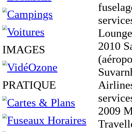
fuselag
service
Lounge
2010 Sa
IMAGES
(aérop
Suvarn
PRATIQUE
Airline
service
2009 M
Travell