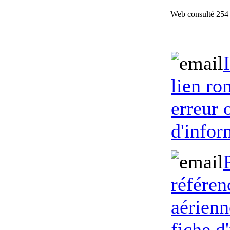
Web consulté 254 
lien ro
erreur
d'infor
référen
aérienn
fiche d