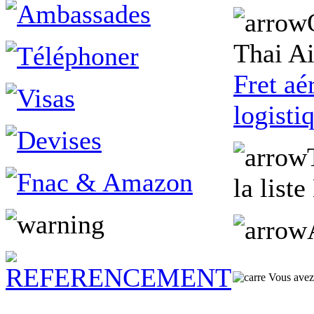
Thai A
Fret aé
logisti
la liste
Vous avez 