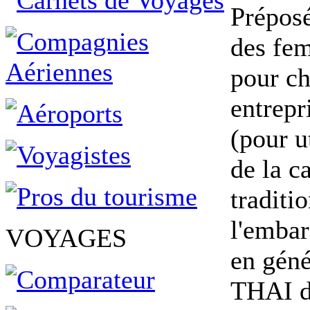
Préposé
des fem
pour ch
entrepr
(pour ut
de la c
traditi
l'emba
VOYAGES
en gén
THAI de