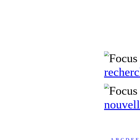
recher
nouvell
A
B
C
D
E
F