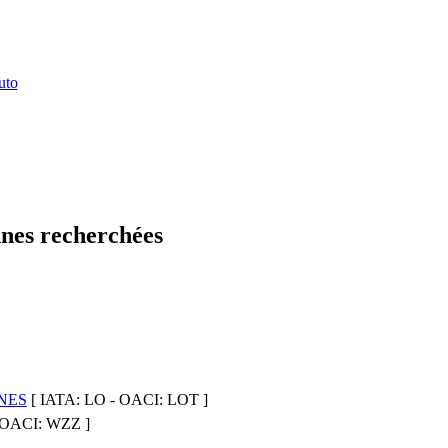
uto
nes recherchées
NES
[ IATA: LO - OACI: LOT ]
 OACI: WZZ ]