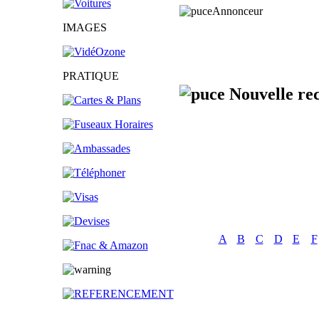
Annonceur
IMAGES
PRATIQUE
Nouvelle re
A
B
C
D
E
F