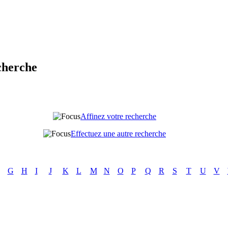
cherche
Affinez votre recherche
Effectuez une autre recherche
G
H
I
J
K
L
M
N
O
P
Q
R
S
T
U
V