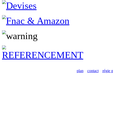
plan
contact
régie p