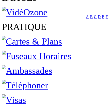
A
B
C
D
E
F
PRATIQUE