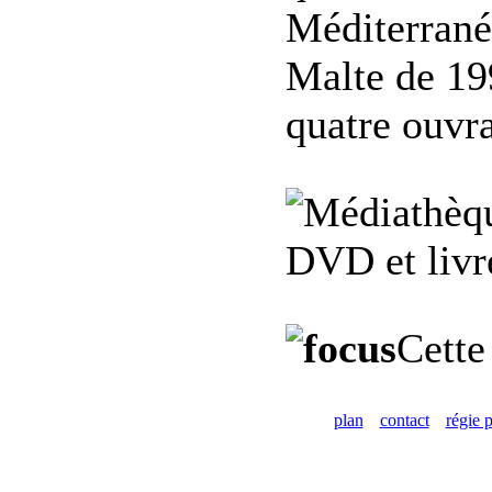
Méditerrané
Malte de 19
quatre ouvr
DVD et livre
Cette
plan
contact
régie p