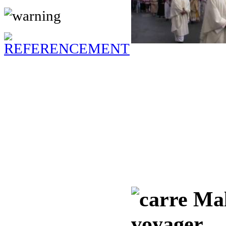
Malt
voyager