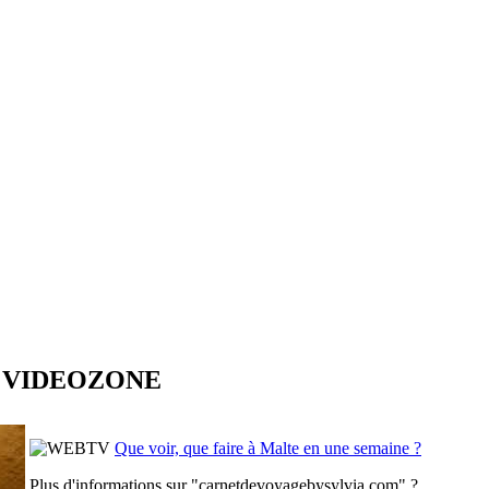
e - VIDEOZONE
Que voir, que faire à Malte en une semaine ?
Plus d'informations sur "carnetdevoyagebysylvia.com" ?