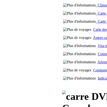
Climat 
Carte d
Carte m
Carte des
Autres c
Visa t
Conse
Aérop
Compagni
Indica
DVD,