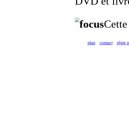
DVD et livre
Cette
plan
contact
régie p