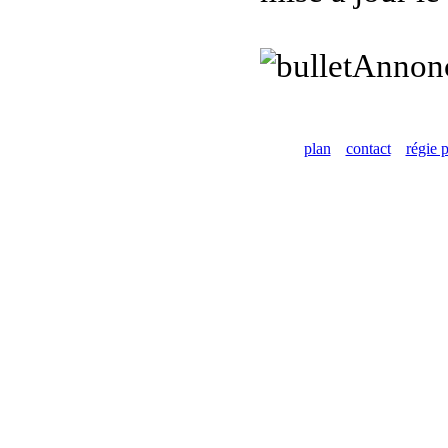
Annon
plan
contact
régie p