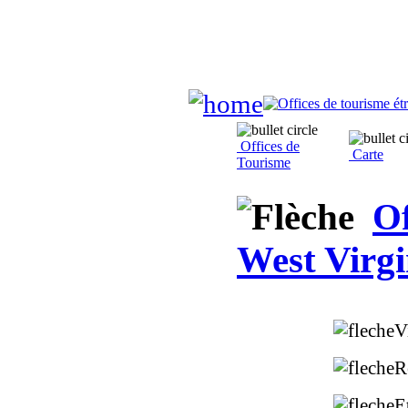
Offices de
Carte
Tourisme
Of
West Virgi
V
R
E