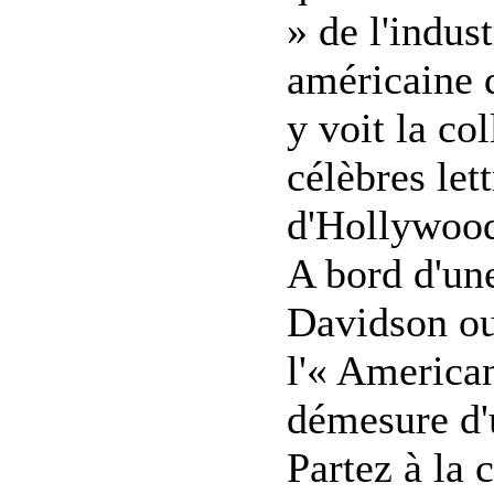
» de l'indus
américaine 
y voit la co
célèbres let
d'Hollywoo
A bord d'une
Davidson ou
l'« America
démesure d'
Partez à la 