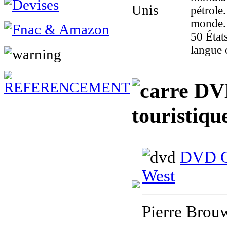
pétrole
monde. 
50 États
langue o
DVD,
touristiqu
DVD Gu
West
Pierre Brouw