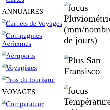
ANNUAIRES
Pluviométri
(mm/nombr
de jours)
San
Fransisco
VOYAGES
Températur