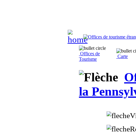
Offices de
Carte
Tourisme
Of
la Pennsyl
Vi
R