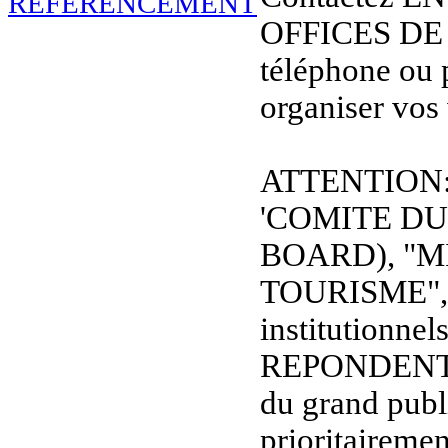
OFFICES DE
téléphone ou 
organiser vos
ATTENTION: L
'COMITE D
BOARD), "M
TOURISME", et
institutionnel
REPONDENT
du grand publi
prioritaireme