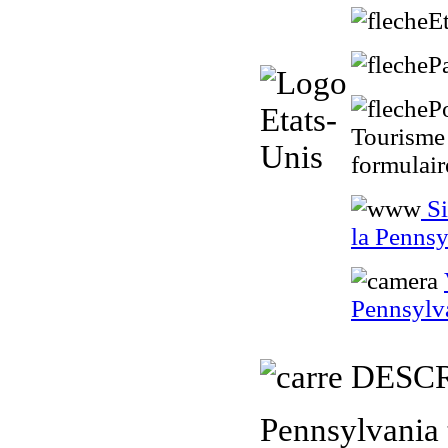
Et
P
P
Tourisme 
formulair
Si
la Pennsy
Pennsylv
DESCR
Pennsylvania t