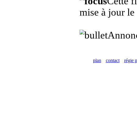
Cette f
mise à jour l
Annon
plan
contact
régie p