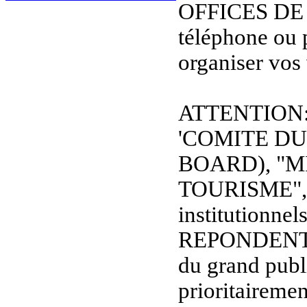
OFFICES DE
téléphone ou 
organiser vos
ATTENTION: L
'COMITE D
BOARD), "M
TOURISME", et
institutionnel
REPONDENT
du grand publi
prioritaireme