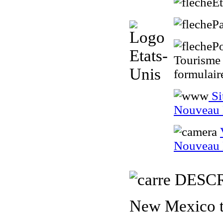
Et
P
Po
Tourisme 
formulair
Si
Nouveau
Nouveau
DESCR
New Mexico to