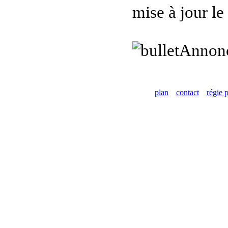
mise à jour l
Annon
plan
contact
régie p