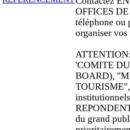
Contactez E
OFFICES DE
téléphone ou 
organiser vos
ATTENTION: L
'COMITE D
BOARD), "M
TOURISME", et
institutionnel
REPONDENT
du grand publi
prioritaireme