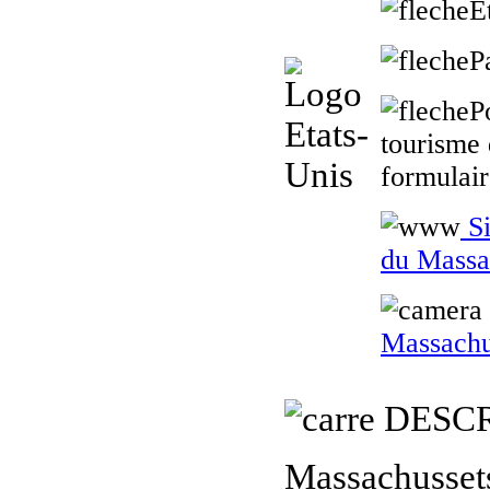
E
P
P
tourisme 
formulair
Si
du Massa
Massachu
DESCR
Massachussets 