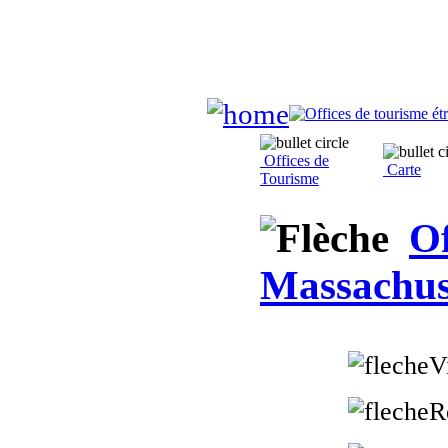
Offices de
Carte
Tourisme
Of
Massachus
V
R