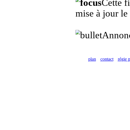
Cette f
mise à jour l
Annon
plan
contact
régie p