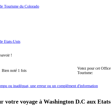
 de Tourisme du Colorado
de Etats-Unis
 savoir !
Votez pour cet Office
Bien noté 1 fois
Tourisme:
rompu ou inadéquat, une erreur ou un complément d'information
ur votre voyage à Washington D.C aux Etats