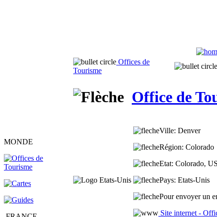
Offices de
Tourisme
Office de To
Ville
: Denver
MONDE
Région
: Colorado
Etat
: Colorado, U
Pays
: Etats-Unis
Pour envoyer un em
Site internet - Of
FRANCE