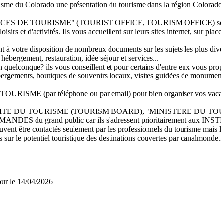
ourisme du Colorado une présentation du tourisme dans la région Colora
"OFFICES DE TOURISME" (TOURIST OFFICE, TOURISM OFFICE) sont 
oisirs et d'activités. Ils vous accueillent sur leurs sites internet, sur pla
t à votre disposition de nombreux documents sur les sujets les plus dive
 hébergement, restauration, idée séjour et services...
quelconque? ils vous conseillent et pour certains d'entre eux vous propos
'hébergements, boutiques de souvenirs locaux, visites guidées de monumen
ISME (par téléphone ou par email) pour bien organiser vos vaca
MITE DU TOURISME (TOURISM BOARD), "MINISTERE DU TOURISME",
ES du grand public car ils s'adressent prioritairement aux 
 contactés seulement par les professionnels du tourisme mais leurs
s sur le potentiel touristique des destinations couvertes par canalmonde.f
jour le 14/04/2026