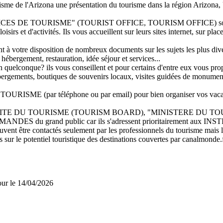
urisme de l'Arizona une présentation du tourisme dans la région Arizona
"OFFICES DE TOURISME" (TOURIST OFFICE, TOURISM OFFICE) sont 
oisirs et d'activités. Ils vous accueillent sur leurs sites internet, sur pla
t à votre disposition de nombreux documents sur les sujets les plus dive
 hébergement, restauration, idée séjour et services...
quelconque? ils vous conseillent et pour certains d'entre eux vous propos
'hébergements, boutiques de souvenirs locaux, visites guidées de monumen
ISME (par téléphone ou par email) pour bien organiser vos vaca
MITE DU TOURISME (TOURISM BOARD), "MINISTERE DU TOURISME",
ES du grand public car ils s'adressent prioritairement aux 
 contactés seulement par les professionnels du tourisme mais leurs
s sur le potentiel touristique des destinations couvertes par canalmonde.f
jour le 14/04/2026