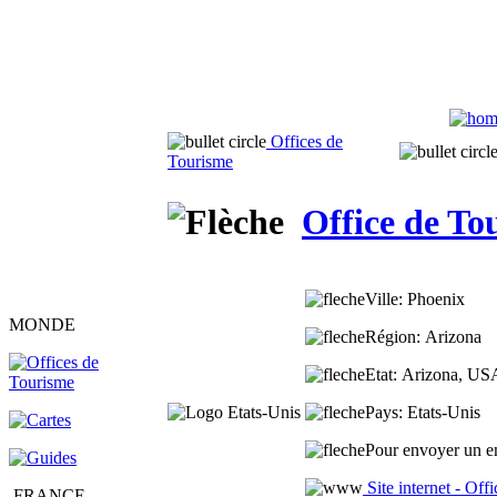
Offices de
Tourisme
Office de To
Ville
: Phoenix
MONDE
Région
: Arizona
Etat
: Arizona, US
Pays
: Etats-Unis
Pour envoyer un em
Site internet - Off
FRANCE