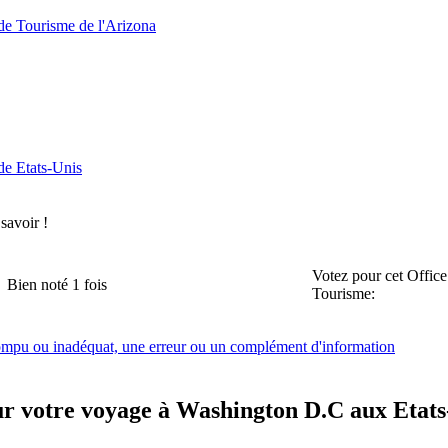
de Tourisme de l'Arizona
de Etats-Unis
 savoir !
Votez pour cet Office
Bien noté 1 fois
Tourisme:
rompu ou inadéquat, une erreur ou un complément d'information
ur votre voyage à Washington D.C aux Etats