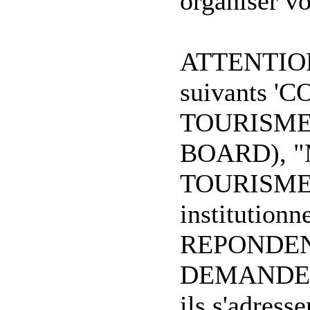
organiser vo
ATTENTION:
suivants '
TOURISME
BOARD), 
TOURISME", 
institutionn
REPONDEN
DEMANDES d
ils s'adress