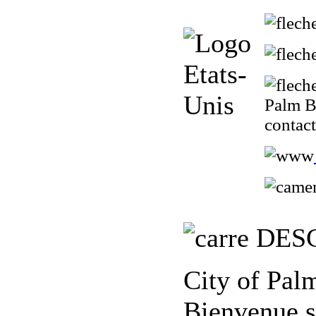
Palm Be
contac
DESC
City of Palm
Bienvenue su