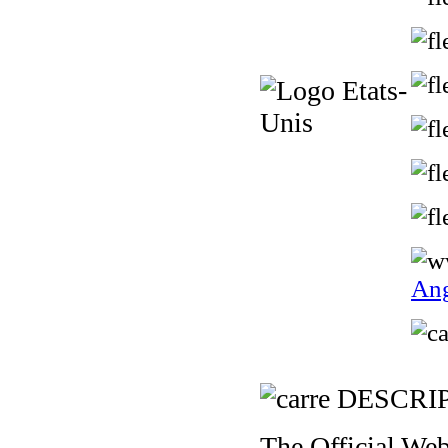
Ang
DESCRI
The Official Web