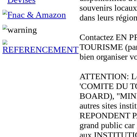
souvenirs locaux
dans leurs région
Contactez EN 
TOURISME (par t
bien organiser v
ATTENTION: Les
'COMITE DU 
BOARD), "MIN
autres sites inst
REPONDENT P
grand public car 
aux INSTITUT