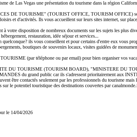
urisme de Las Vegas une présentation du tourisme dans la région Californ
"OFFICES DE TOURISME" (TOURIST OFFICE, TOURISM OFFICE) sont 
oisirs et d'activités. Ils vous accueillent sur leurs sites internet, sur pla
t à votre disposition de nombreux documents sur les sujets les plus dive
 hébergement, restauration, idée séjour et services...
quelconque? ils vous conseillent et pour certains d'entre eux vous propos
'hébergements, boutiques de souvenirs locaux, visites guidées de monumen
ISME (par téléphone ou par email) pour bien organiser vos vaca
MITE DU TOURISME (TOURISM BOARD), "MINISTERE DU TOURISME",
ES du grand public car ils s'adressent prioritairement aux 
 contactés seulement par les professionnels du tourisme mais leurs
s sur le potentiel touristique des destinations couvertes par canalmonde.f
jour le 14/04/2026