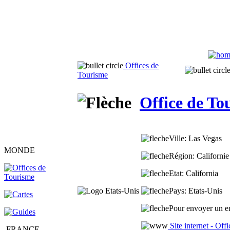
Offices de
Tourisme
Office de To
Ville
: Las Vegas
MONDE
Région
: Californie
Etat
: California
Pays
: Etats-Unis
Pour envoyer un em
Site internet - Of
FRANCE