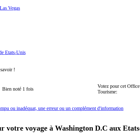
e Las Vegas
de Etats-Unis
 savoir !
Votez pour cet Office
Bien noté 1 fois
Tourisme:
rompu ou inadéquat, une erreur ou un complément d'information
ur votre voyage à Washington D.C aux Etats