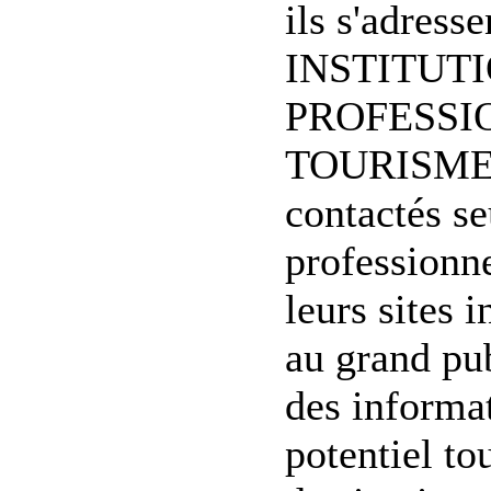
ils s'adress
INSTITUT
PROFESSI
TOURISME. 
contactés se
professionn
leurs sites 
au grand pub
des informat
potentiel to