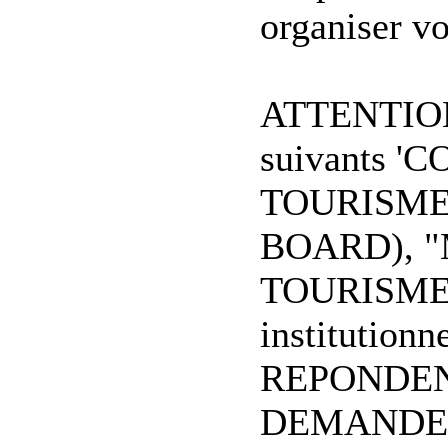
organiser vo
ATTENTION:
suivants '
TOURISME
BOARD), 
TOURISME", 
institutionn
REPONDEN
DEMANDES d