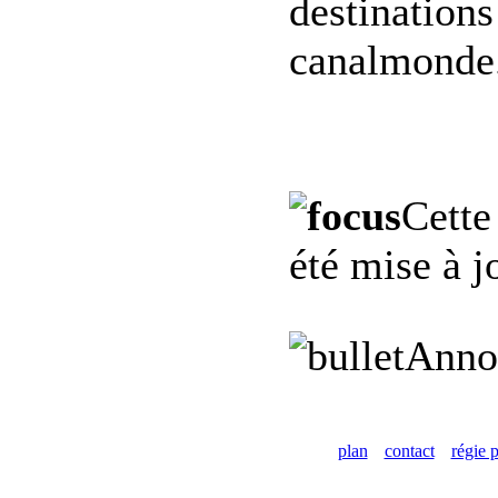
destinations
canalmonde.
Cette
été mise à j
Anno
plan
contact
régie p