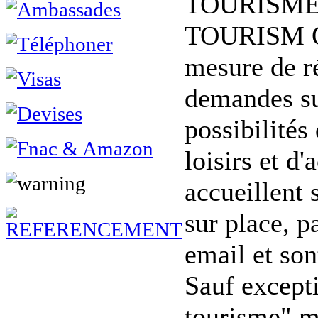
TOURISME"
TOURISM O
mesure de r
demandes su
possibilités
loisirs et d'
accueillent s
sur place, p
email et son
Sauf excepti
tourisme" m