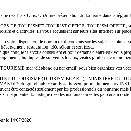
urisme des Etats-Unis, USA une présentation du tourisme dans la région 
"OFFICES DE TOURISME" (TOURIST OFFICE, TOURISM OFFICE) sont 
oisirs et d'activités. Ils vous accueillent sur leurs sites internet, sur pla
t à votre disposition de nombreux documents sur les sujets les plus dive
 hébergement, restauration, idée séjour et services...
quelconque? ils vous conseillent et pour certains d'entre eux vous propos
'hébergements, boutiques de souvenirs locaux, visites guidées de monumen
ISME (par téléphone ou par email) pour bien organiser vos vaca
MITE DU TOURISME (TOURISM BOARD), "MINISTERE DU TOURISME",
ES du grand public car ils s'adressent prioritairement aux 
 contactés seulement par les professionnels du tourisme mais leurs
s sur le potentiel touristique des destinations couvertes par canalmonde.f
jour le 14/07/2026