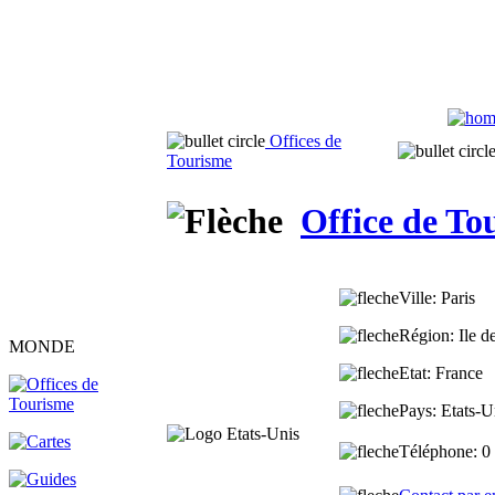
Offices de
Tourisme
Office de To
Ville
: Paris
Région
: Ile 
MONDE
Etat
: France
Pays
: Etats-U
Téléphone
: 0