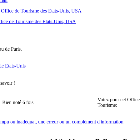
mail
 - Office de Tourisme des Etats-Unis, USA
fice de Tourisme des Etats-Unis, USA
u de Paris.
de Etats-Unis
 savoir !
Votez pour cet Office
Bien noté 6 fois
Tourisme:
rompu ou inadéquat, une erreur ou un complément d'information