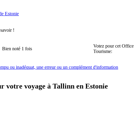
de Estonie
 savoir !
Votez pour cet Office
Bien noté 1 fois
Tourisme:
rompu ou inadéquat, une erreur ou un complément d'information
r votre voyage à Tallinn en Estonie