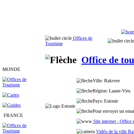
Offices de
Tourisme
Office de to
MONDE
Ville
: Rakvere
Région
: Laane-Viru
Pays
: Estonie
Pour envoyer un email
FRANCE
Site internet - Office
Vidéo de la ville R