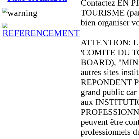
Contactez EN 
TOURISME (par t
bien organiser v
ATTENTION: Les
'COMITE DU 
BOARD), "MIN
autres sites inst
REPONDENT P
grand public car 
aux INSTITUT
PROFESSIONNE
peuvent être con
professionnels d