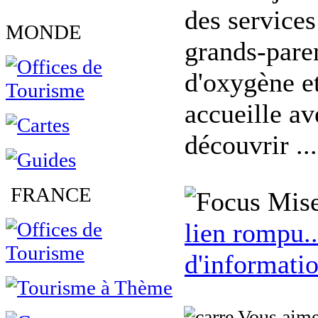
des services
MONDE
grands-paren
d'oxygène et
accueille av
découvrir ...
FRANCE
Mise
lien rompu..
d'informatio
Vous aimez