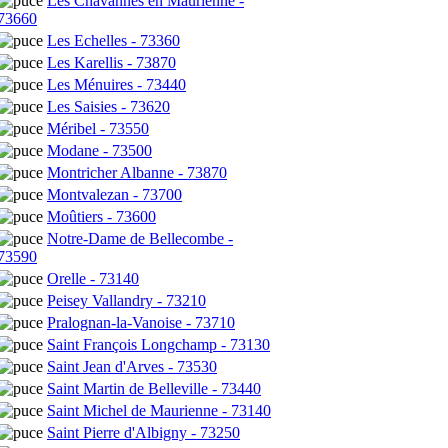
Les Chavannes en Maurienne -
73660
Les Echelles - 73360
Les Karellis - 73870
Les Ménuires - 73440
Les Saisies - 73620
Méribel - 73550
Modane - 73500
Montricher Albanne - 73870
Montvalezan - 73700
Moûtiers - 73600
Notre-Dame de Bellecombe -
73590
Orelle - 73140
Peisey Vallandry - 73210
Pralognan-la-Vanoise - 73710
Saint François Longchamp - 73130
Saint Jean d'Arves - 73530
Saint Martin de Belleville - 73440
Saint Michel de Maurienne - 73140
Saint Pierre d'Albigny - 73250