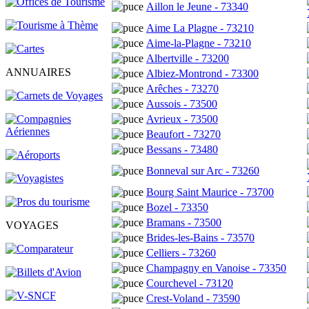
Aillon le Jeune - 73340
Aime La Plagne - 73210
Aime-la-Plagne - 73210
Albertville - 73200
ANNUAIRES
Albiez-Montrond - 73300
Arêches - 73270
Aussois - 73500
Avrieux - 73500
Beaufort - 73270
Bessans - 73480
Bonneval sur Arc - 73260
Bourg Saint Maurice - 73700
Bozel - 73350
Bramans - 73500
VOYAGES
Brides-les-Bains - 73570
Celliers - 73260
Champagny en Vanoise - 73350
Courchevel - 73120
Crest-Voland - 73590