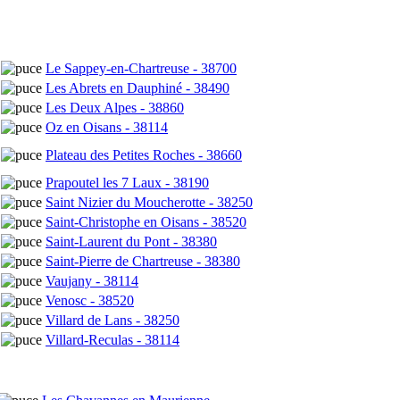
Le Sappey-en-Chartreuse - 38700
Les Abrets en Dauphiné - 38490
Les Deux Alpes - 38860
Oz en Oisans - 38114
Plateau des Petites Roches - 38660
Prapoutel les 7 Laux - 38190
Saint Nizier du Moucherotte - 38250
Saint-Christophe en Oisans - 38520
Saint-Laurent du Pont - 38380
Saint-Pierre de Chartreuse - 38380
Vaujany - 38114
Venosc - 38520
Villard de Lans - 38250
Villard-Reculas - 38114