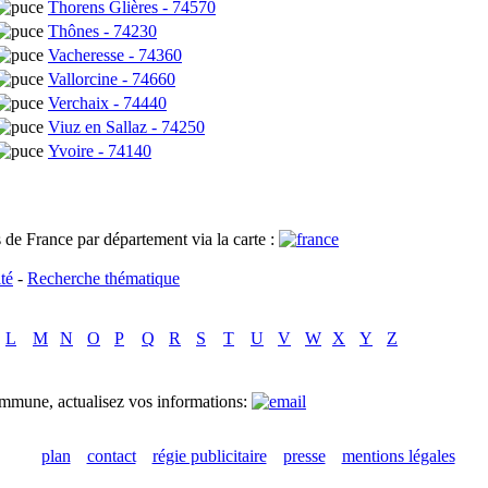
Thorens Glières - 74570
Thônes - 74230
Vacheresse - 74360
Vallorcine - 74660
Verchaix - 74440
Viuz en Sallaz - 74250
Yvoire - 74140
de France par département via la carte :
té
-
Recherche thématique
L
M
N
O
P
Q
R
S
T
U
V
W
X
Y
Z
mmune, actualisez vos informations:
plan
contact
régie publicitaire
presse
mentions légales