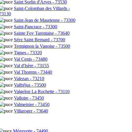
Saint Sorlin d'Arves - 73530
Saint-Colomban des Villards -
73130
Saint-Jean de Maurienne - 73300
Saint-Pancrace - 73300
Sainte Foy Tarentaise - 73640
Séez Saint Bernard - 73700
Termignon la Vanoise - 73500
Tignes - 73320
Val Cenis - 73480
Val d'Isère - 73155
Val Thorens - 73440
Valezan - 73210
Valfréjus - 73500
Valgelon La Rochette - 73110
Valloire - 73450
Valmeinier - 73450
Villaroger - 73640
Mégevette - 74490