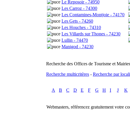
Le Reposoir - 74950
Les Carroz - 74300
Les Contamines-Montjoie - 74170
Les Gets - 74260
Les Houches - 74310
Les Villards sur Thones - 74230
Lullin - 74470
Manigod - 74230
Recherche des Offices de Tourisme et Mairies 
Recherche multicritères
-
Recherche par locali
A
B
C
D
E
F
G
H
I
J
K
Webmasters, référencez gratuitement votre co