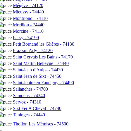
Mégève - 74120
Mieussy - 74440
Montriond - 74110
Morillon - 74440
Morzine - 74110
Passy - 74190
Petit Bornand les Glières - 74130
Praz sur Arly - 74120
Saint Gervais Les Bains - 74170
Saint Martin Bellevue - 74440
Saint-Jean d'Aulps - 74430
Saint-Jean de Sixt - 74450
Saint-Jeoire en Faucigny - 74490
Sallanches - 74700
Samoëns - 74340
Servoz - 74310
Sixt Fer A Cheval - 74740
Taninges - 74440
Thollon Les Mémises - 74500