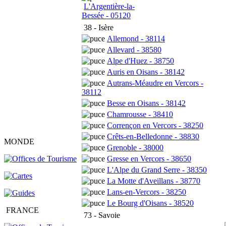
L'Argentière-la-
Bessée - 05120
38 - Isère
Allemond - 38114
Allevard - 38580
Alpe d'Huez - 38750
Auris en Oisans - 38142
Autrans-Méaudre en Vercors -
38112
Besse en Oisans - 38142
Chamrousse - 38410
Corrençon en Vercors - 38250
Crêts-en-Belledonne - 38830
MONDE
Grenoble - 38000
Gresse en Vercors - 38650
L'Alpe du Grand Serre - 38350
La Motte d'Aveillans - 38770
Lans-en-Vercors - 38250
Le Bourg d'Oisans - 38520
FRANCE
73 - Savoie