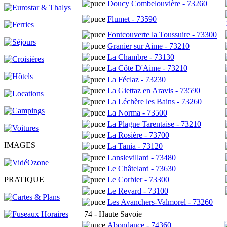
Doucy Combelouvière - 73260
Flumet - 73590
Fontcouverte la Toussuire - 73300
Granier sur Aime - 73210
La Chambre - 73130
La Côte D'Aime - 73210
La Féclaz - 73230
La Giettaz en Aravis - 73590
La Léchère les Bains - 73260
La Norma - 73500
La Plagne Tarentaise - 73210
La Rosière - 73700
IMAGES
La Tania - 73120
Lanslevillard - 73480
Le Châtelard - 73630
Le Corbier - 73300
PRATIQUE
Le Revard - 73100
Les Avanchers-Valmorel - 73260
74 - Haute Savoie
Abondance - 74360