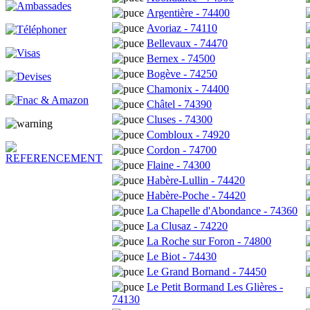
Argentière - 74400
Avoriaz - 74110
Bellevaux - 74470
Bernex - 74500
Bogève - 74250
Chamonix - 74400
Châtel - 74390
Cluses - 74300
Combloux - 74920
Cordon - 74700
Flaine - 74300
Habère-Lullin - 74420
Habère-Poche - 74420
La Chapelle d'Abondance - 74360
La Clusaz - 74220
La Roche sur Foron - 74800
Le Biot - 74430
Le Grand Bornand - 74450
Le Petit Bormand Les Glières -
74130