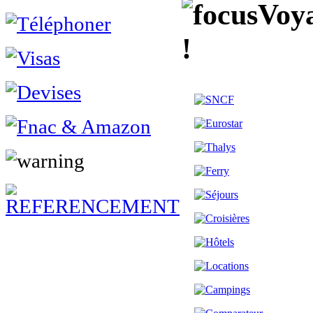
Voya
!