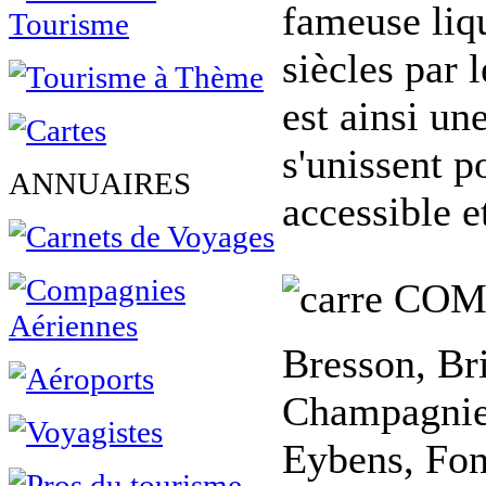
fameuse liq
siècles par
est ainsi une
s'unissent p
ANNUAIRES
accessible e
COM
Bresson, Br
Champagnier
Eybens, Font