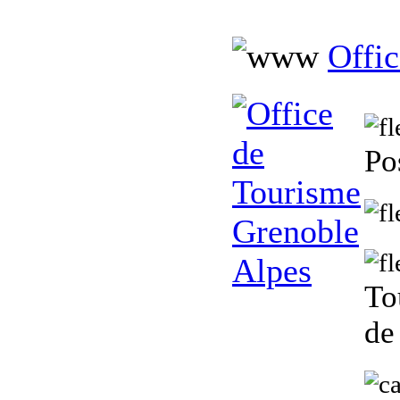
Offi
Po
To
de