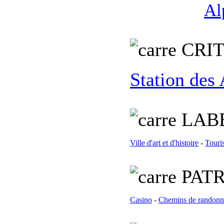
Al
C
RI
Station des
L
AB
Ville d'art et d'histoire
-
Touri
PATR
Casino
-
Chemins de randonn