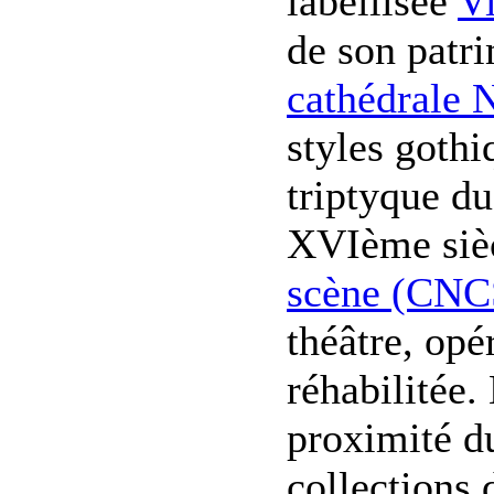
labellisée
Vi
de son patri
cathédrale 
styles gothi
triptyque d
XVIème siè
scène (CNC
théâtre, opé
réhabilitée.
proximité 
collections 