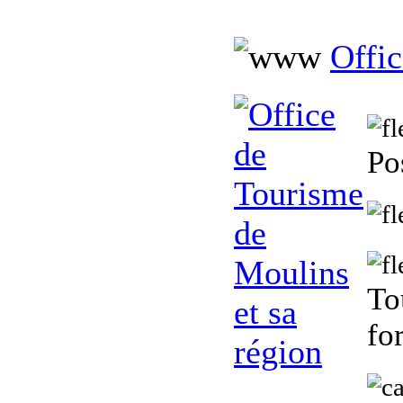
Offic
Po
To
fo