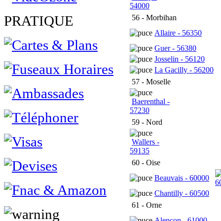
54000
PRATIQUE
56 - Morbihan
Allaire - 56350
Guer - 56380
Josselin - 56120
La Gacilly - 56200
57 - Moselle
Baerenthal -
57230
59 - Nord
Wallers -
59135
60 - Oise
Beauvais - 60000
6
Chantilly - 60500
61 - Orne
Alençon - 61000