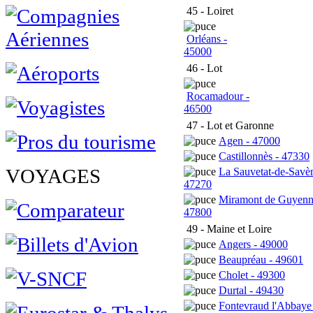
45 - Loiret
Orléans -
45000
46 - Lot
Rocamadour -
46500
47 - Lot et Garonne
Agen - 47000
Castillonnès - 47330
VOYAGES
La Sauvetat-de-Savèr
47270
Miramont de Guyenn
47800
49 - Maine et Loire
Angers - 49000
Beaupréau - 49601
Cholet - 49300
Durtal - 49430
Fontevraud l'Abbaye