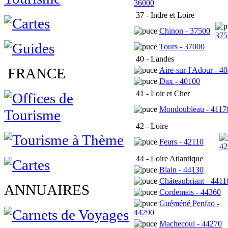
36000
37 - Indre et Loire
Chinon - 37500
375
Tours - 37000
40 - Landes
FRANCE
Aire-sur-l'Adour - 4
Dax - 40100
41 - Loir et Cher
Mondoubleau - 4117
42 - Loire
Feurs - 42110
42
44 - Loire Atlantique
Blain - 44130
Châteaubriant - 4411
ANNUAIRES
Cordemais - 44360
Guéméné Penfao -
44290
Machecoul - 44270