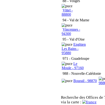
88 - Vosges
Vittel -
88800
94 - Val de Marne
Vincennes -
94300
95 - Val d'Oise
Enghien
Les Bains -
95880
971 - Guadeloupe
Le
Moule - 97160
988 - Nouvelle-Calédonie
Bourail - 98870
988
Recherche des Offices de 
via la carte :