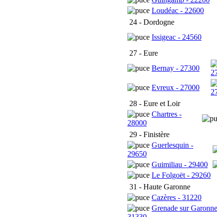
Loudéac - 22600
24 - Dordogne
Issigeac - 24560
27 - Eure
Bernay - 27300
2
Evreux - 27000
2
28 - Eure et Loir
Chartres -
28000
29 - Finistère
Guerlesquin -
29650
Guimiliau - 29400
Le Folgoët - 29260
31 - Haute Garonne
Cazères - 31220
Grenade sur Garonne
31330