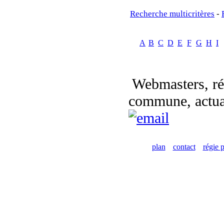
Recherche multicritères
-
A
B
C
D
E
F
G
H
I
Webmasters, réf
commune, actual
plan
contact
régie p