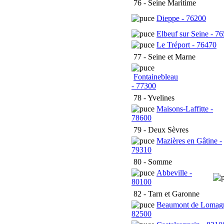
76 - Seine Maritime
Dieppe - 76200
Elbeuf sur Seine - 7
Le Tréport - 76470
77 - Seine et Marne
Fontainebleau
- 77300
78 - Yvelines
Maisons-Laffitte -
78600
79 - Deux Sèvres
Mazières en Gâtine -
79310
80 - Somme
Abbeville -
80100
82 - Tarn et Garonne
Beaumont de Lomagn
82500