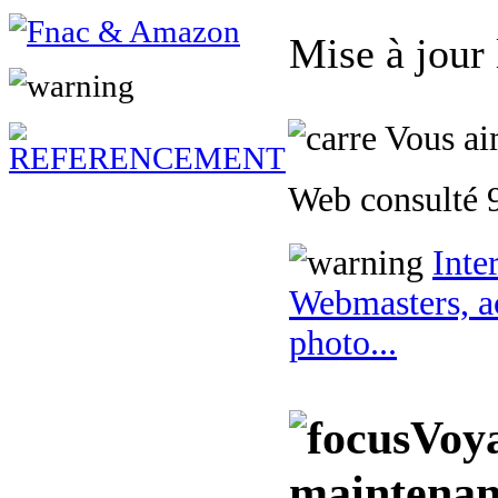
Mise à jour
Vous aim
Web consulté 9
Inte
Webmasters, ac
photo...
Voya
maintenan