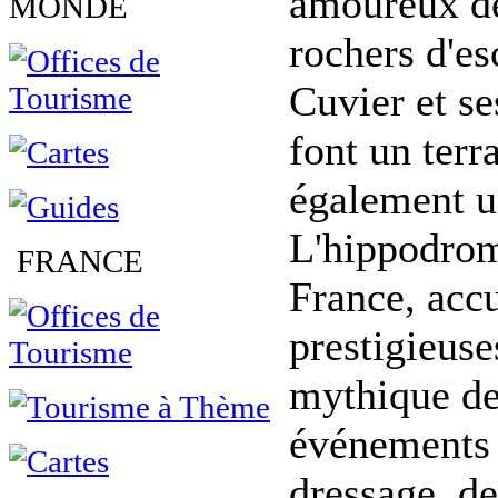
amoureux de 
MONDE
rochers d'e
Cuvier et s
font un terr
également un
L'hippodrome
FRANCE
France, acc
prestigieus
mythique de 
événements i
dressage, d