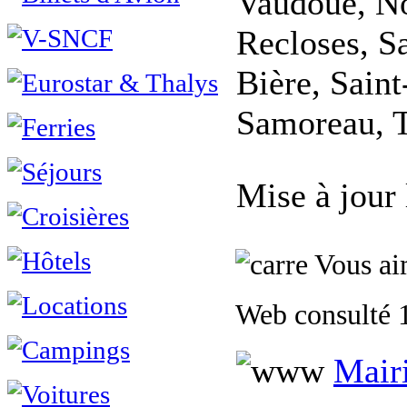
Vaudoué, No
Recloses, S
Bière, Sain
Samoreau, T
Mise à jour
Vous aim
Web consulté 1
Mair