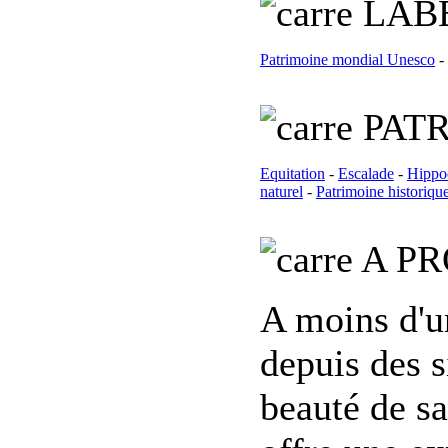
L
AB
Patrimoine mondial Unesco
-
PATR
Equitation
-
Escalade
-
Hippo
naturel
-
Patrimoine historiqu
A PR
A moins d'u
depuis des s
beauté de sa