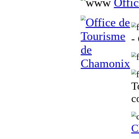
Offi
-
T
c
C