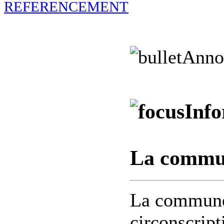
Anno
Inf
La commu
La commune 
circonscript