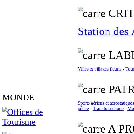
C
RI
Station des
L
AB
Villes et villages fleuris
-
Tour
PATR
MONDE
Sports aériens et aérostatiques
pêche
-
Train touristique
-
Mon
A PR