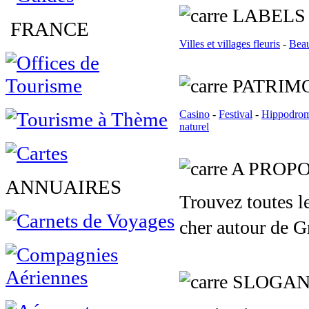
L
ABELS
FRANCE
Villes et villages fleuris
-
Beau
PATRIMO
Casino
-
Festival
-
Hippodro
naturel
A PROPOS
ANNUAIRES
Trouvez toutes l
cher autour de G
SLOGA