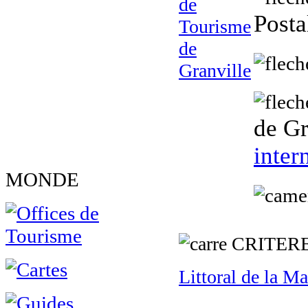
Posta
de Gr
inter
MONDE
C
RITER
Littoral de la M