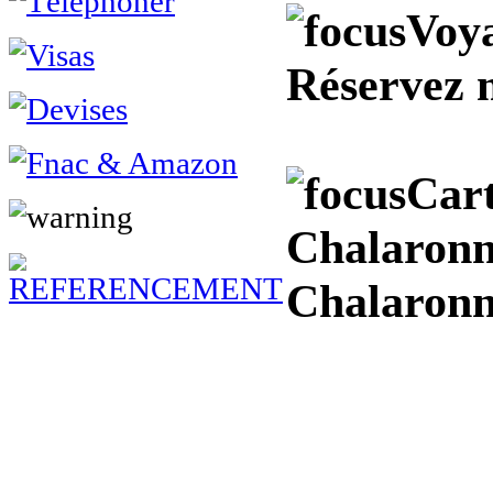
Voya
Réservez 
Cart
Chalaronne
Chalaron