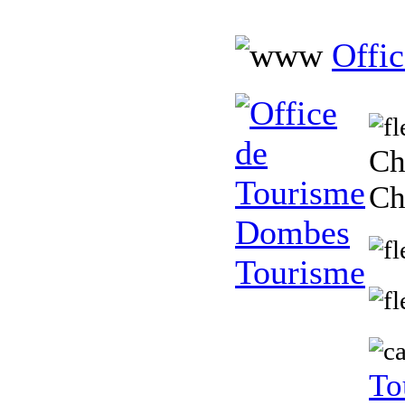
Offi
Ch
Ch
To