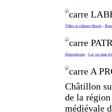
L
AB
Villes et villages fleuris
-
Beau
PATR
Hippodrome
-
Lac ou plan d'
A PR
Châtillon su
de la région
médiévale d