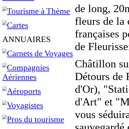
de long, 20m
fleurs de la
françaises p
ANNUAIRES
de Fleurisse
Châtillon s
Détours de F
d'Or), "Stat
d'Art" et "M
vous séduira
sauvegardé e