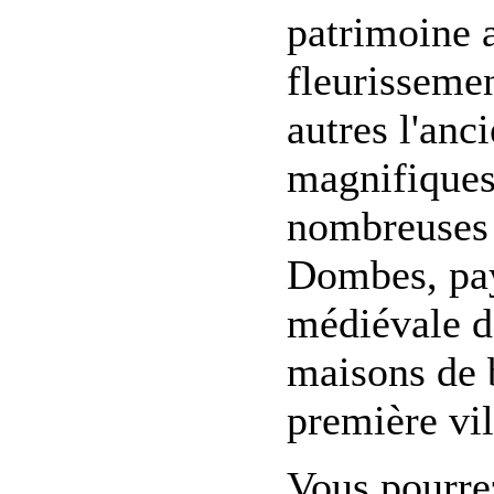
patrimoine a
fleurisseme
autres l'anc
magnifiques 
nombreuses 
Dombes, pay
médiévale d
maisons de b
première vil
Vous pourre