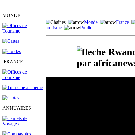
MONDE
Monde
France
tourisme
Publier
Rwanda
par africanews
FRANCE
ANNUAIRES