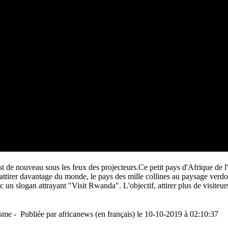
de nouveau sous les feux des projecteurs.Ce petit pays d'Afrique de l'E
 attirer davantage du monde, le pays des mille collines au paysage verdoy
 un slogan attrayant "Visit Rwanda". L'objectif, attirer plus de visiteurs
me - Publiée par africanews (en français) le 10-10-2019 à 02:10:37