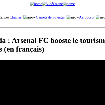
Chaînes
Carnets de voyages
Aéroports
 : Arsenal FC booste le touris
 (en français)