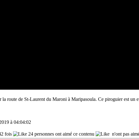
r la route de St-Laurent du Maroni à Maripasoula. Ce piroguier est un e
2019 à 04:04:02
2 fois
24 personnes ont aimé ce contenu
n'ont pas aim