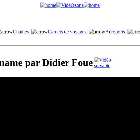
Chaînes
Carnets de voyages
Aéroports
name par Didier Foue