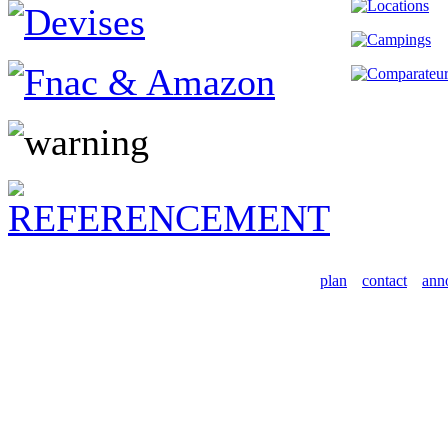
plan
contact
ann