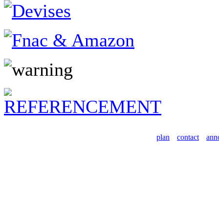
plan
contact
ann