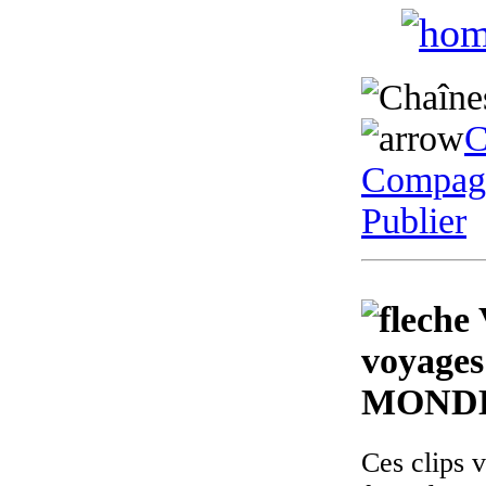
C
Compagn
Publier
voyages
MOND
Ces clips 