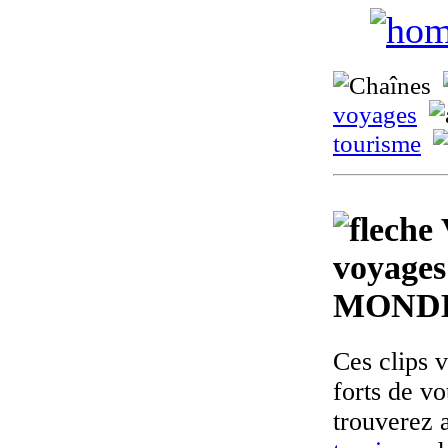
voyages
tourisme
voyages
MOND
Ces clips 
forts de v
trouverez 