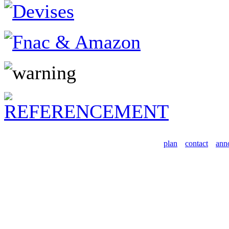
plan
contact
ann