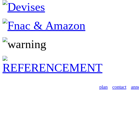
plan
contact
ann