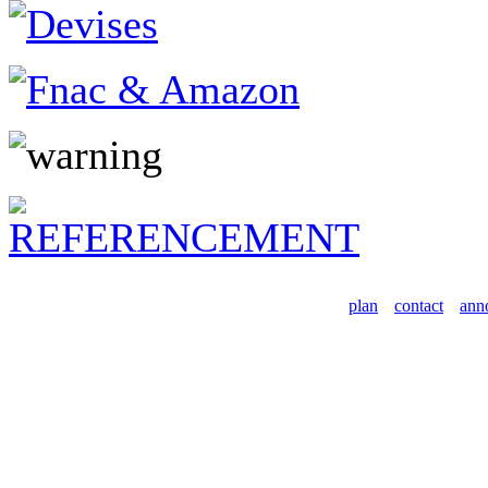
plan
contact
ann