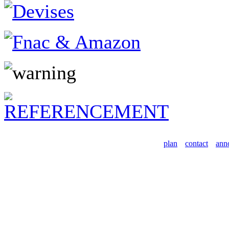
plan
contact
ann