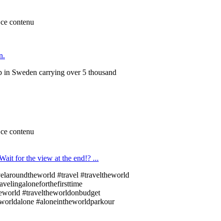
ce contenu
n.
ip in Sweden carrying over 5 thousand
ce contenu
it for the view at the end!? ...
ravelaroundtheworld #travel #traveltheworld
avelingaloneforthefirsttime
heworld #traveltheworldonbudget
worldalone #aloneintheworldparkour