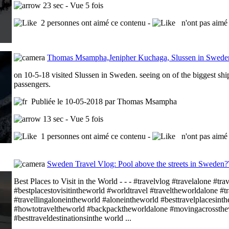
23 sec - Vue 5 fois
2 personnes ont aimé ce contenu -
n'ont pas aimé 
Thomas Msampha,Jenipher Kuchaga, Slussen in Swede
on 10-5-18 visited Slussen in Sweden. seeing on of the biggest sh
passengers.
Publiée le 10-05-2018 par Thomas Msampha
13 sec - Vue 5 fois
1 personnes ont aimé ce contenu -
n'ont pas aimé 
Sweden Travel Vlog: Pool above the streets in Sweden?Wa
Best Places to Visit in the World - - - #travelvlog #travelalone #t
#bestplacestovisitintheworld #worldtravel #traveltheworldalone #tr
#travellingaloneintheworld #aloneintheworld #besttravelplacesint
#howtotraveltheworld #backpacktheworldalone #movingacrossthe
#besttraveldestinationsinthe world ...