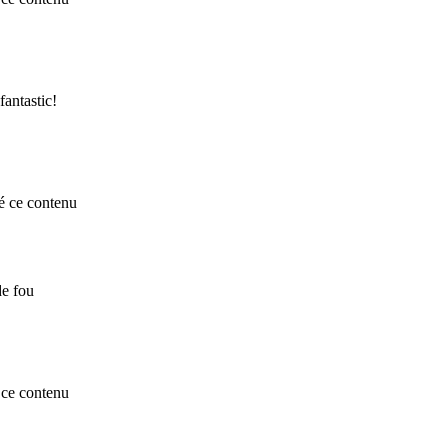
antastic!
é ce contenu
de fou
ce contenu